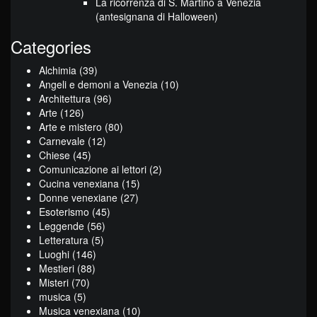
La ricorrenza di S. Martino a Venezia
(antesignana di Halloween)
Categories
Alchimia
(39)
Angeli e demoni a Venezia
(10)
Architettura
(96)
Arte
(126)
Arte e mistero
(80)
Carnevale
(12)
Chiese
(45)
Comunicazione ai lettori
(2)
Cucina venexiana
(15)
Donne venexiane
(27)
Esoterismo
(45)
Leggende
(56)
Letteratura
(5)
Luoghi
(146)
Mestieri
(88)
Misteri
(70)
musica
(5)
Musica venexiana
(10)