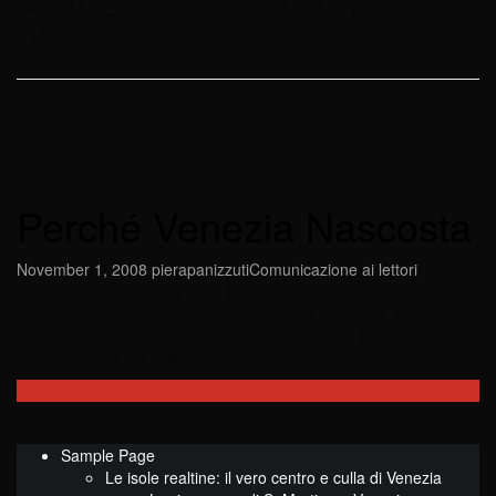
blog
Perché Venezia Nascosta
November 1, 2008
pierapanizzuti
Comunicazione ai lettori
Mi presento: mi chiamo Piera Panizzuti, veneziana doc, trasferita
in provincia di Vicenza, incantata dal posto dove vivo, ma ancora
e sempre innamorata della città dove sono nata, ho studiato e
lavorato. Certo qui tutti[…]
Continue reading …
Sample Page
Le isole realtine: il vero centro e culla di Venezia